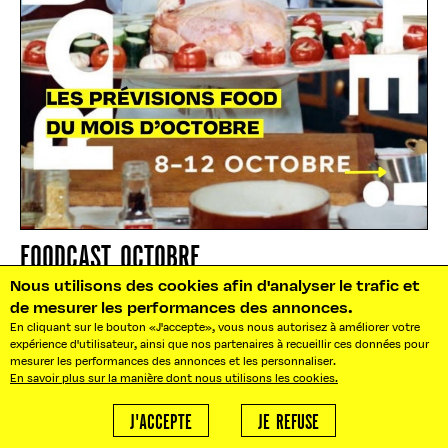
FOODCAST OCTOBRE
Nous utilisons des cookies afin d'analyser le trafic et
Sans prévenir, l’automne et sa fraicheur sont arrivées, voici
de mesurer les performances des annonces.
notre recap des évènements...
En cliquant sur le bouton «J'accepte», vous nous autorisez à améliorer votre
expérience d'utilisateur, ainsi que nos partenaires à recueillir ces données pour
mesurer les performances des annonces et les personnaliser.
En savoir plus sur la manière dont nous utilisons les cookies.
PORTRAIT
J'ACCEPTE
JE REFUSE
GIVE ME 5 SIMON AUSCHER