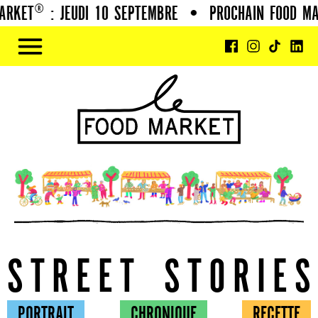
: JEUDI 10 SEPTEMBRE
•
PROCHAIN FOOD MARKET® :
S
T
R
E
E
T
S
T
O
R
I
E
S
PORTRAIT
CHRONIQUE
RECETTE