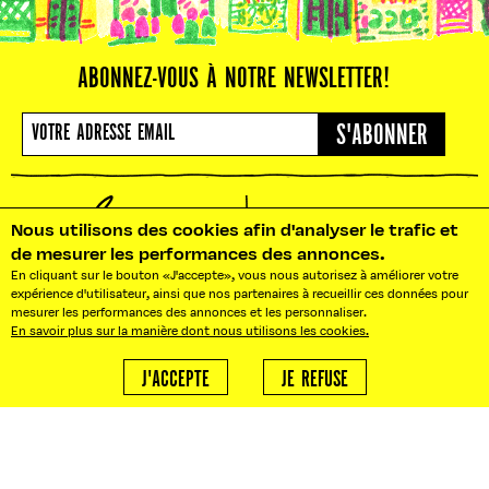
ABONNEZ-VOUS À NOTRE NEWSLETTER!
S'ABONNER
Nous utilisons des cookies afin d'analyser le trafic et
de mesurer les performances des annonces.
NOS BUREAUX : 10 RUE PRADIER
En cliquant sur le bouton «J'accepte», vous nous autorisez à améliorer votre
75019 PARIS
expérience d'utilisateur, ainsi que nos partenaires à recueillir ces données pour
mesurer les performances des annonces et les personnaliser.
BONJOUR@LEFOOD MARKET.FR
En savoir plus sur la manière dont nous utilisons les cookies.
BONJOUR!
AGENCE LFM
J'ACCEPTE
JE REFUSE
Besoin d'un traiteur ?
ABOUT
Nous créons vos événements
sur mesure.
ACTUALITÉS