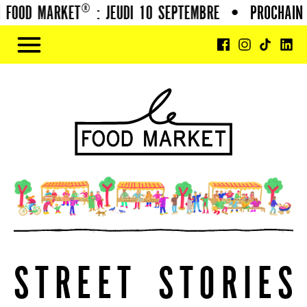
OOD MARKET® : JEUDI 10 SEPTEMBRE
•
PROCHAIN F
S
T
R
E
E
T
S
T
O
R
I
E
S