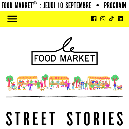
OD MARKET® : JEUDI 10 SEPTEMBRE
•
PROCHAIN FO
S
T
R
E
E
T
S
T
O
R
I
E
S