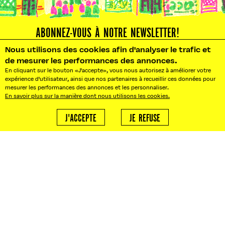
ABONNEZ-VOUS À NOTRE NEWSLETTER!
Nous utilisons des cookies afin d'analyser le trafic et
S'ABONNER
de mesurer les performances des annonces.
En cliquant sur le bouton «J'accepte», vous nous autorisez à améliorer votre
expérience d'utilisateur, ainsi que nos partenaires à recueillir ces données pour
mesurer les performances des annonces et les personnaliser.
En savoir plus sur la manière dont nous utilisons les cookies.
J'ACCEPTE
JE REFUSE
NOS BUREAUX : 10 RUE PRADIER
75019 PARIS
BONJOUR@LEFOOD MARKET.FR
BONJOUR!
AGENCE LFM
Besoin d'un traiteur ?
ABOUT
Nous créons vos événements
sur mesure.
ACTUALITÉS
STREET STORIES