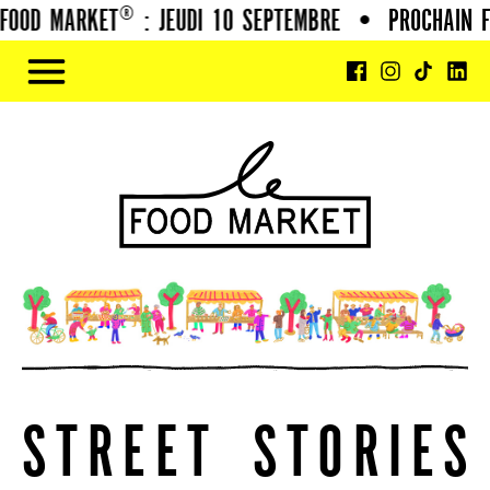
OD MARKET® : JEUDI 10 SEPTEMBRE
•
PROCHAIN FOO
S
T
R
E
E
T
S
T
O
R
I
E
S