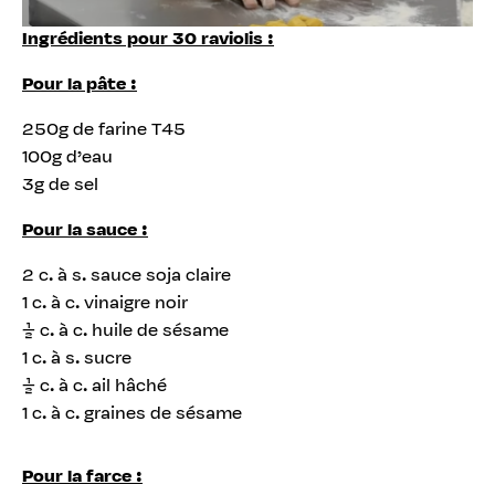
Ingrédients pour 30 raviolis :
Pour la pâte :
250g de farine T45
100g d’eau
3g de sel
Pour la sauce :
2 c. à s. sauce soja claire
1 c. à c. vinaigre noir
½ c. à c. huile de sésame
1 c. à s. sucre
½ c. à c. ail hâché
1 c. à c. graines de sésame
Pour la farce :