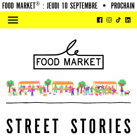
OOD MARKET® : JEUDI 10 SEPTEMBRE
•
PROCHAIN FO
S
T
R
E
E
T
S
T
O
R
I
E
S