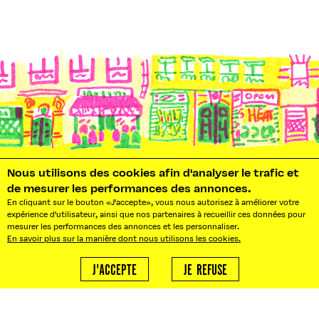
ABONNEZ-VOUS À NOTRE NEWSLETTER!
Nous utilisons des cookies afin d'analyser le trafic et
de mesurer les performances des annonces.
S'ABONNER
En cliquant sur le bouton «J'accepte», vous nous autorisez à améliorer votre
expérience d'utilisateur, ainsi que nos partenaires à recueillir ces données pour
mesurer les performances des annonces et les personnaliser.
En savoir plus sur la manière dont nous utilisons les cookies.
J'ACCEPTE
JE REFUSE
NOS BUREAUX : 10 RUE PRADIER
75019 PARIS