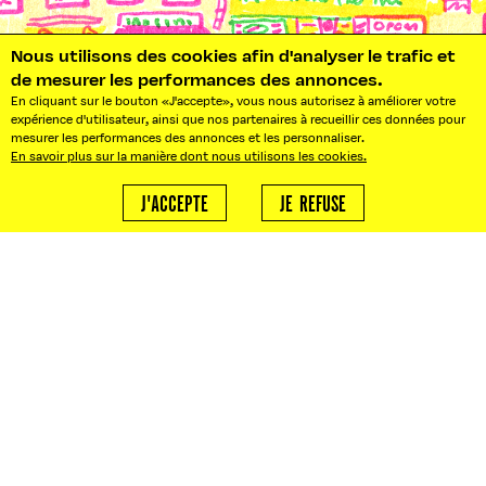
Nous utilisons des cookies afin d'analyser le trafic et
de mesurer les performances des annonces.
En cliquant sur le bouton «J'accepte», vous nous autorisez à améliorer votre
expérience d'utilisateur, ainsi que nos partenaires à recueillir ces données pour
ABONNEZ-VOUS À NOTRE NEWSLETTER!
mesurer les performances des annonces et les personnaliser.
En savoir plus sur la manière dont nous utilisons les cookies.
S'ABONNER
J'ACCEPTE
JE REFUSE
NOS BUREAUX : 10 RUE PRADIER
75019 PARIS
BONJOUR@LEFOOD MARKET.FR
BONJOUR!
AGENCE LFM
Besoin d'un traiteur ?
ABOUT
Nous créons vos événements