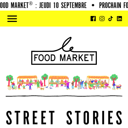
MARKET® : JEUDI 10 SEPTEMBRE
•
PROCHAIN FOOD M
S
T
R
E
E
T
S
T
O
R
I
E
S