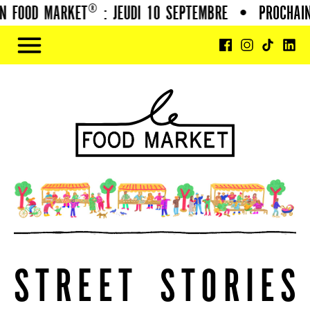
FOOD MARKET® : JEUDI 10 SEPTEMBRE
•
PROCHAIN 
S
T
R
E
E
T
S
T
O
R
I
E
S