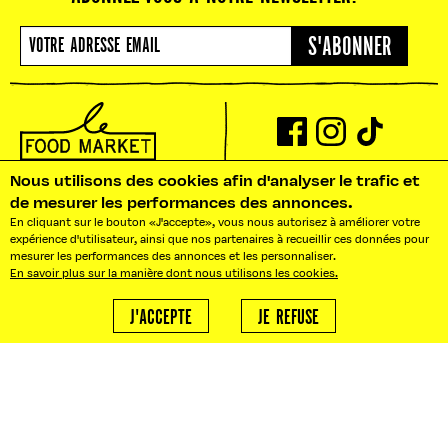
S'ABONNER
NOS BUREAUX : 10 RUE PRADIER
Nous utilisons des cookies afin d'analyser le trafic et
75019 PARIS
de mesurer les performances des annonces.
BONJOUR@LEFOOD MARKET.FR
En cliquant sur le bouton «J'accepte», vous nous autorisez à améliorer votre
expérience d'utilisateur, ainsi que nos partenaires à recueillir ces données pour
BONJOUR!
AGENCE LFM
mesurer les performances des annonces et les personnaliser.
En savoir plus sur la manière dont nous utilisons les cookies.
Besoin d'un traiteur ?
ABOUT
Nous créons vos événements
J'ACCEPTE
JE REFUSE
sur mesure.
ACTUALITÉS
STREET STORIES
ADRESSES