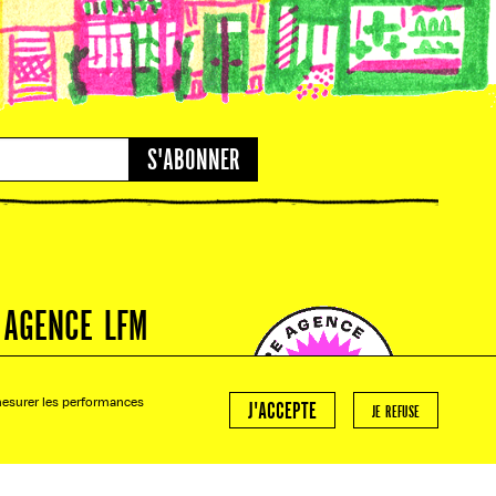
S'ABONNER
AGENCE LFM
BESOIN D'UN TRAITEUR ?
NOUS CRÉONS VOS
 mesurer les performances
ÉVÉNEMENTS SUR MESURE.
J'ACCEPTE
JE REFUSE
PARLEZ NOUS DE VOTRE
PROJET !