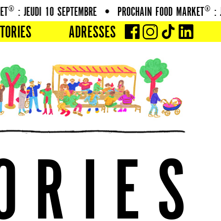
: JEUDI 10 SEPTEMBRE
•
PROCHAIN FOOD MARKET® : JEUD
TORIES
ADRESSES
O
R
I
E
S