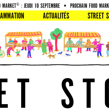
RKET® : JEUDI 10 SEPTEMBRE
•
PROCHAIN FOOD MARKET® 
RAMMATION
ACTUALITÉS
STREET S
E
T
S
T