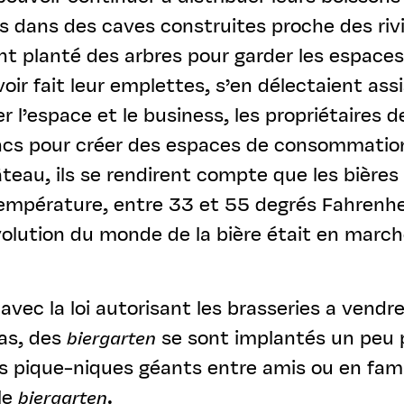
s dans des caves construites proche des rivi
nt planté des arbres pour garder les espaces
ir fait leur emplettes, s’en délectaient ass
r l’espace et le business, les propriétaires d
ancs pour créer des espaces de consommatio
âteau, ils se rendirent compte que les bières 
empérature, entre 33 et 55 degrés Fahrenhei
olution du monde de la bière était en march
avec la loi autorisant les brasseries a vend
as, des
biergarten
se sont implantés un peu 
s pique-niques géants entre amis ou en famil
le
biergarten
.