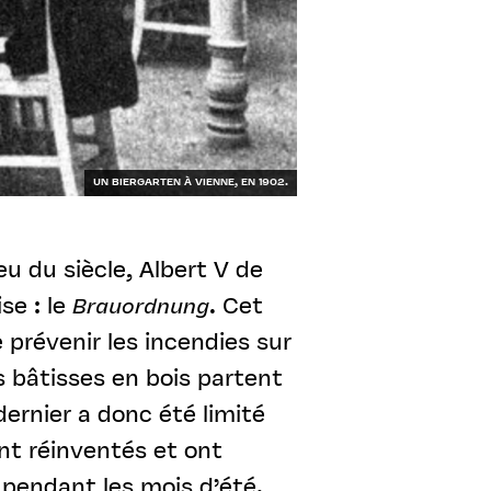
UN BIERGARTEN À VIENNE, EN 1902.
eu du siècle, Albert V de
se : le
Brauordnung
. Cet
 prévenir les incendies sur
s bâtisses en bois partent
ernier a donc été limité
nt réinventés et ont
 pendant les mois d’été.