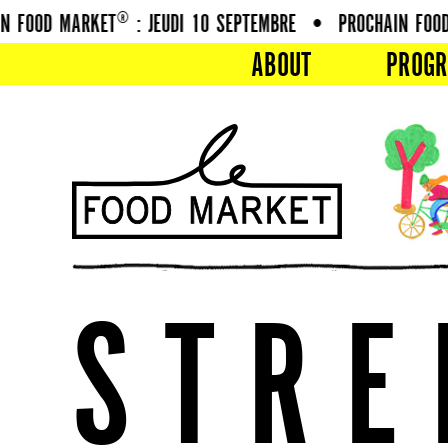
OOD MARKET® : JEUDI 10 SEPTEMBRE
•
PROCHAIN FOOD MA
ABOUT
PROG
S
T
R
E