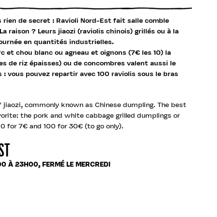
 rien de secret : Ravioli Nord-Est fait salle comble
a raison ? Leurs jiaozi (raviolis chinois) grillés ou à la
journée en quantités industrielles.
rc et chou blanc ou agneau et oignons (7€ les 10) la
les de riz épaisses) ou de concombres valent aussi le
s : vous pouvez repartir avec 100 raviolis sous le bras
 jiaozi, commonly known as Chinese dumpling. The best
vorite: the pork and white cabbage grilled dumplings or
0 for 7€ and 100 for 30€ (to go only).
ST
00 À 23H00, FERMÉ LE MERCREDI