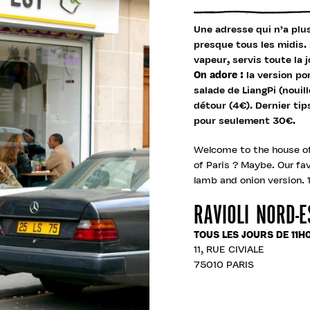
Une adresse qui n’a plus
presque tous les midis. L
vapeur, servis toute la 
On adore :
la version po
salade de LiangPi (nouil
détour (4€). Dernier tip
pour seulement 30€.
Welcome to the house of
of Paris ? Maybe. Our fa
lamb and onion version. 1
RAVIOLI NORD-E
TOUS LES JOURS DE 11H
11, RUE CIVIALE
75010 PARIS