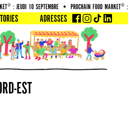
T® : JEUDI 10 SEPTEMBRE
•
PROCHAIN FOOD MARKET® : J
TORIES
ADRESSES
ORD-EST