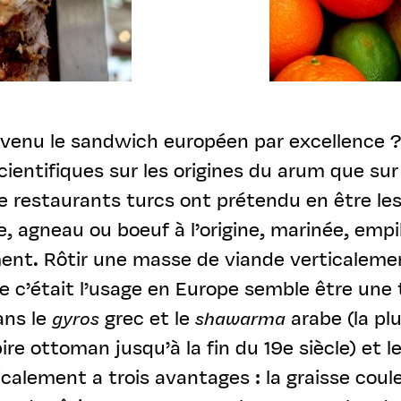
evenu le sandwich européen par excellence ? D
scientifiques sur les origines du arum que su
de restaurants turcs ont prétendu en être l
, agneau ou boeuf à l’origine, marinée, emp
lement. Rôtir une masse de viande verticaleme
c’était l’usage en Europe semble être une 
ans le
gyros
grec et le
shawarma
arabe (la pl
ire ottoman jusqu’à la fin du 19e siècle) e
icalement a trois avantages : la graisse coule