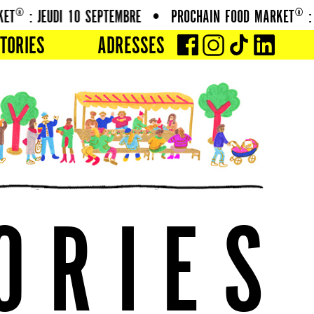
® : JEUDI 10 SEPTEMBRE
•
PROCHAIN FOOD MARKET® : JE
TORIES
ADRESSES
O
R
I
E
S