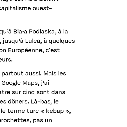
capitalisme ouest-
qu’à Biała Podlaska, à la
, jusqu’à Luleå, à quelques
ion Européenne, c’est
eurs.
 partout aussi. Mais les
Google Maps, j’ai
atre sur cinq sont dans
es döners. Là-bas, le
 le terme turc « kebap »,
 brochettes, pas un