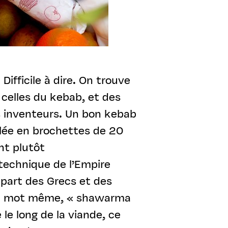
ifficile à dire. On trouve
r celles du kebab, et des
es inventeurs. Un bon kebab
ilée en brochettes de 20
nt plutôt
technique de l’Empire
upart des Grecs et des
t le mot même, « shawarma
 le long de la viande, ce