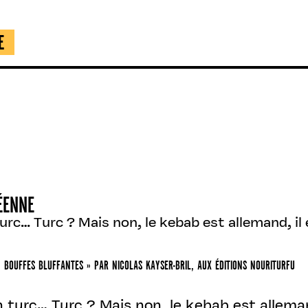
E
ÉENNE
c… Turc ? Mais non, le kebab est allemand, il est
« BOUFFES BLUFFANTES » PAR NICOLAS KAYSER-BRIL, AUX ÉDITIONS NOURITURFU
turc… Turc ? Mais non, le kebab est allemand,