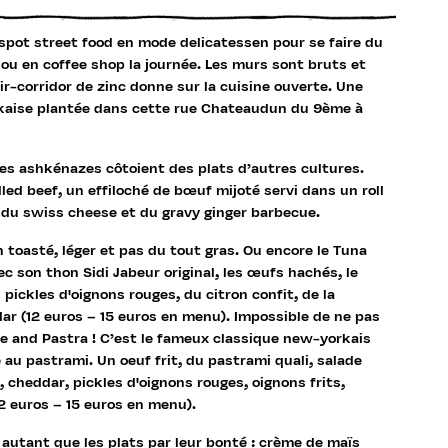
 spot street food en mode delicatessen pour se faire du
j ou en coffee shop la journée. Les murs sont bruts et
ir-corridor de zinc donne sur la cuisine ouverte. Une
aise plantée dans cette rue Chateaudun du 9ème à
s ashkénazes côtoient des plats d’autres cultures.
d beef, un effiloché de bœuf mijoté servi dans un roll
 du swiss cheese et du gravy ginger barbecue.
n toasté, léger et pas du tout gras. Ou encore le Tuna
ec son thon Sidi Jabeur original, les œufs hachés, le
 pickles d'oignons rouges, du citron confit, de la
r (12 euros – 15 euros en menu). Impossible de ne pas
se and Pastra ! C’est le fameux classique new-yorkais
e au pastrami. Un oeuf frit, du pastrami quali, salade
s, cheddar, pickles d'oignons rouges, oignons frits,
2 euros – 15 euros en menu).
utant que les plats par leur bonté : crème de maïs