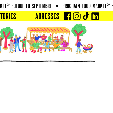
T® : JEUDI 10 SEPTEMBRE
•
PROCHAIN FOOD MARKET® : J
TORIES
ADRESSES