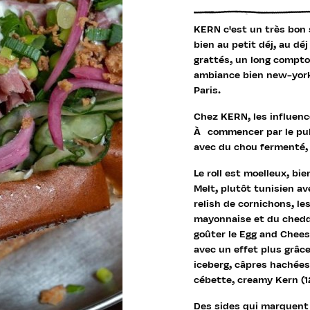
KERN c'est un très bon
bien au petit déj, au dé
grattés, un long compto
ambiance bien new-york
Paris.
Chez KERN, les influence
À commencer par le pulle
avec du chou fermenté,
Le roll est moelleux, bie
Melt, plutôt tunisien av
relish de cornichons, les
mayonnaise et du chedda
goûter le Egg and Chee
avec un effet plus grâc
iceberg, câpres hachée
cébette, creamy Kern (1
Des sides qui marquent a