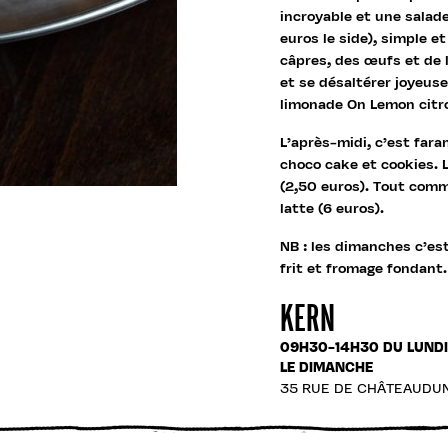
incroyable et une salad
euros le side), simple e
câpres, des œufs et de 
et se désaltérer joyeu
limonade On Lemon citro
L’après-midi, c’est far
choco cake et cookies. 
(2,50 euros). Tout comme
latte (6 euros).
NB : les dimanches c’e
frit et fromage fondant.
KERN
09H30-14H30 DU LUNDI
LE DIMANCHE
35 RUE DE CHÂTEAUDUN