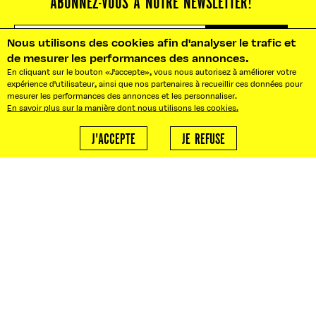
ABONNEZ-VOUS À NOTRE NEWSLETTER!
S'ABONNER
Nous utilisons des cookies afin d'analyser le trafic et
de mesurer les performances des annonces.
En cliquant sur le bouton «J'accepte», vous nous autorisez à améliorer votre
expérience d'utilisateur, ainsi que nos partenaires à recueillir ces données pour
mesurer les performances des annonces et les personnaliser.
En savoir plus sur la manière dont nous utilisons les cookies.
NOS BUREAUX : 10 RUE PRADIER
J'ACCEPTE
JE REFUSE
75019 PARIS
BONJOUR@LEFOOD MARKET.FR
BONJOUR!
AGENCE LFM
Besoin d'un traiteur ?
ABOUT
Nous créons vos événements
sur mesure.
ACTUALITÉS
STREET STORIES
ADRESSES