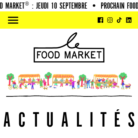
ARKET® : JEUDI 10 SEPTEMBRE
•
PROCHAIN FOOD MA
A
C
T
U
A
L
I
T
É
S